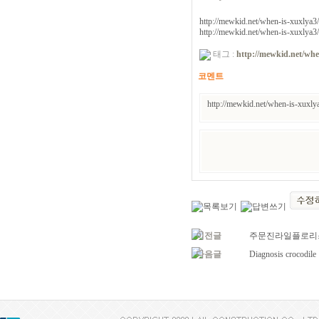
http://mewkid.net/when-is-xuxlya3/
http://mewkid.net/when-is-xuxlya3/
태그 :
http://mewkid.net/whe
코멘트
http://mewkid.net/when-is-xuxl
이전글
주문진라일플로리
다음글
Diagnosis crocodile