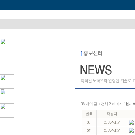
38
개의 글 / 전체
2
페이지 /
현재
번호
작성자
38
CpjJwWHV
37
CpjJwWHV