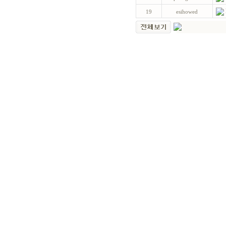
19
esihowed