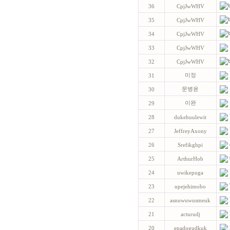
36
CpjJwWHV
35
CpjJwWHV
34
CpjJwWHV
33
CpjJwWHV
32
CpjJwWHV
미정
31
문병윤
30
이완
29
28
dukehuulewit
27
JeffreyAxony
26
Srefikghpi
25
ArthurHob
24
uwikepuga
23
upejehimobo
22
asnuwuwusmeuk
21
acturudj
20
epadogudkuk