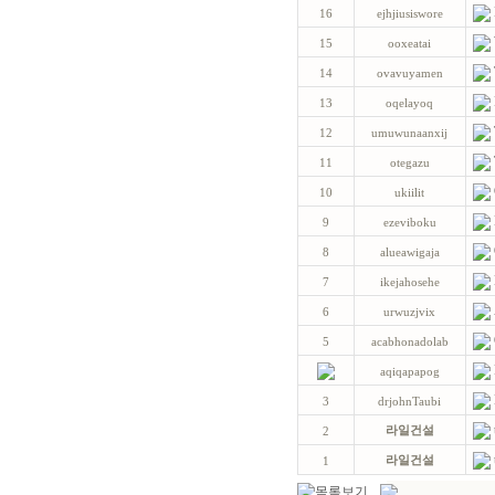
16
ejhjiusiswore
15
ooxeatai
14
ovavuyamen
13
oqelayoq
12
umuwunaanxij
11
otegazu
10
ukiilit
9
ezeviboku
8
alueawigaja
7
ikejahosehe
6
urwuzjvix
5
acabhonadolab
aqiqapapog
3
drjohnTaubi
라일건설
2
라일건설
1